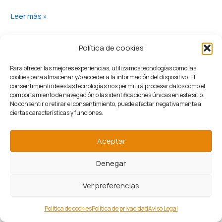
Leer más »
Política de cookies
Para ofrecer las mejores experiencias, utilizamos tecnologías como las
cookies para almacenar y/o acceder a la información del dispositivo. El
consentimiento de estas tecnologías nos permitirá procesar datos como el
comportamiento de navegación o las identificaciones únicas en este sitio.
No consentir o retirar el consentimiento, puede afectar negativamente a
ciertas características y funciones.
Aceptar
Denegar
Ver preferencias
Política de cookies
Política de privacidad
Aviso Legal